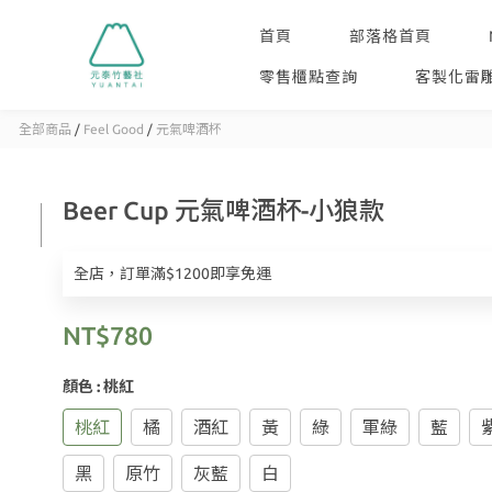
首頁
部落格首頁
零售櫃點查詢
客製化雷
全部商品
/
Feel Good
/
元氣啤酒杯
Beer Cup 元氣啤酒杯-小狼款
全店，訂單滿$1200即享免運
NT$780
顏色
: 桃紅
桃紅
橘
酒紅
黃
綠
軍綠
藍
黑
原竹
灰藍
白