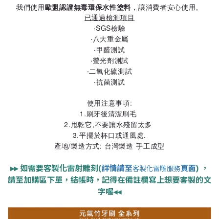
我們使用
歐盟認證無毒環保水性塗料
，讓消費者安心使用。
已通過檢測項目
‧SGS檢驗
‧八大重金屬
‧甲醛測試
‧螢光劑測試
‧二氧化硫測試
‧抗菌測試
使用注意事項:
1.刷牙後清潔刷毛
2.甩乾它,不要讓水殘留太多
3.平擺於杯口或通風處.
產地/製造方式: 台灣製造 手工成型
▸▸
如需要客製化雷射雕刻(
詳情請至
頁面
) ，
客製化雷雕服務
請至加購區下單，結帳時，記得在備註欄寫上想要客製的文
字喔
◂◂