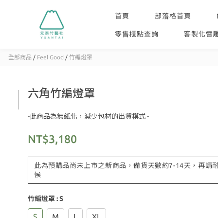
首頁
部落格首頁
零售櫃點查詢
客製化雷
全部商品
/
Feel Good
/
竹編燈罩
六角竹編燈罩
-此商品為無紙化，減少包材的出貨模式 -
NT$3,180
此為預購品尚未上市之新商品，備貨天數約7-14天，再請
候
竹編燈罩
: S
S
M
L
XL