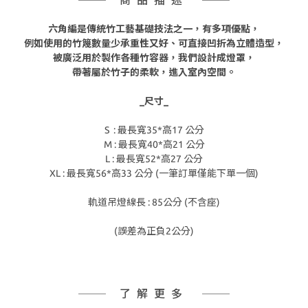
商品描述
六角編是傳統竹工藝基礎技法之一，有多項優點，
例如使用的竹篾數量少承重性又好、可直接凹折為立體造型，
被廣泛用於製作各種竹容器，我們設計成燈罩，
帶著屬於竹子的柔軟，進入室內空間。
_尺寸_
S : 最長寬35*高17 公分
M : 最長寬40*高21 公分
L : 最長寬52*高27 公分
XL : 最長寬56*高33 公分 (一筆訂單僅能下單一個)
軌道吊燈線長 : 85公分 (不含座)
(誤差為正負2公分)
了解更多