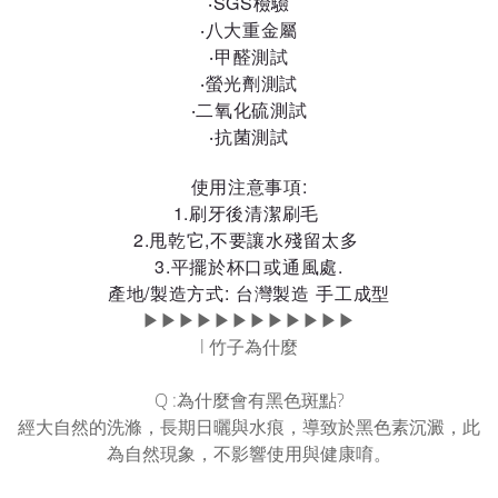
‧SGS檢驗
‧八大重金屬
‧甲醛測試
‧螢光劑測試
‧二氧化硫測試
‧抗菌測試
使用注意事項:
1.刷牙後清潔刷毛
2.甩乾它,不要讓水殘留太多
3.平擺於杯口或通風處.
產地/製造方式: 台灣製造 手工成型
▶▶▶▶▶▶▶▶▶▶▶▶
l 竹子為什麼
Q :為什麼會有黑色斑點?
經大自然的洗滌，長期日曬與水痕，導致於黑色素沉澱，此
為自然現象，不影響使用與健康唷。