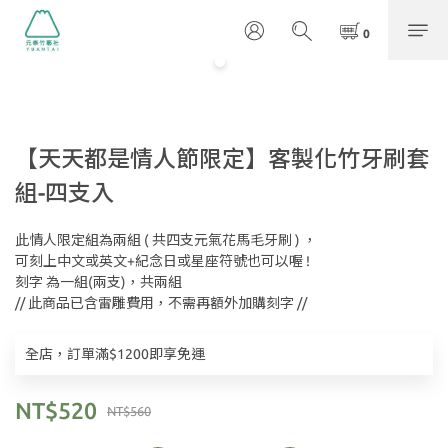
【天天都是情人節限定】客製化竹牙刷套
組-四支入
此情人限定組為兩組 ( 共四支元氣花馬毛牙刷 ) ，
可刻上中文或英文+紀念日或星座符號也可以喔 ! 
刻字 為一組(兩支)，共兩組
// 此商品已含雷雕費用，不需再額外加購刻字 //
全店，訂單滿$1200即享免運
NT$520
NT$560