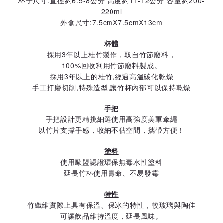
杯子尺寸:直徑約6.5-8公分 高度約11-12公分 容量約200-
220ml
外盒尺寸:7.5cmX7.5cmX13cm
杯體
採用3年以上桂竹製作，取自竹節廢料，
100%回收利用竹節廢料製成。
採用3年以上的桂竹,經過高溫碳化乾燥
手工打磨切削,特殊造型,讓竹杯內部可以保持乾燥
手把
手把設計更精挑細選使用高強度美軍傘繩
以竹片支撐手感，收納不佔空間，攜帶方便！
塗料
使用歐盟認證環保無毒水性塗料
延長竹杯使用壽命、不易發霉
特性
竹纖維實際上具有保溫、保冰的特性，較玻璃與陶佳
可讓飲品維持溫度，延長風味。