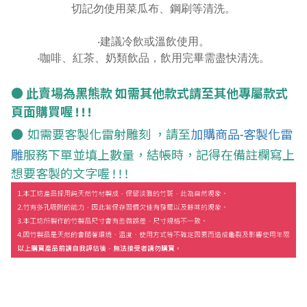
切記勿使用菜瓜布、鋼刷等清洗。
‧建議冷飲或溫飲使用。
‧咖啡、紅茶、奶類飲品，飲用完畢需盡快清洗。
● 此賣場為黑熊
款
如需其他款式請至其他專屬款式
頁面購買喔 ! ! !
●
如需要客製化雷射雕刻 ，請至
加購商品-客製化雷
雕
服務下單並填上數量
，
結帳時，記得在備註欄寫上
想要客製的文字喔 ! ! !