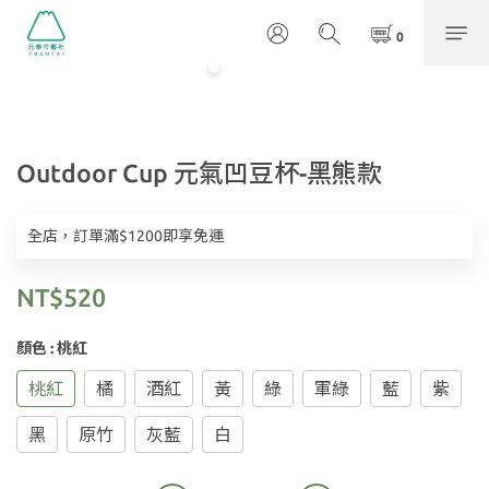
Outdoor Cup 元氣凹豆杯-黑熊款
全店，訂單滿$1200即享免運
NT$520
顏色
: 桃紅
桃紅
橘
酒紅
黃
綠
軍綠
藍
紫
黑
原竹
灰藍
白