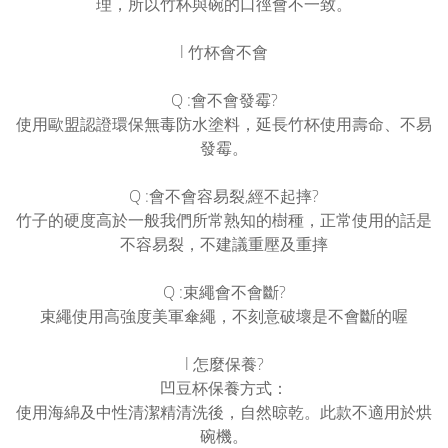
理，所以竹杯與碗的口徑會不一致。
l 竹杯會不會
Q :會不會發霉?
使用歐盟認證環保無毒防水塗料，延長竹杯使用壽命、不易
發霉。
Q :會不會容易裂,經不起摔?
竹子的硬度高於一般我們所常熟知的樹種，正常使用的話是
不容易裂，不建議重壓及重摔
Q :束繩會不會斷?
束繩使用高強度美軍傘繩，不刻意破壞是不會斷的喔
l 怎麼保養?
凹豆杯保養方式：
使用海綿及中性清潔精清洗後，自然晾乾。此款不適用於烘
碗機。