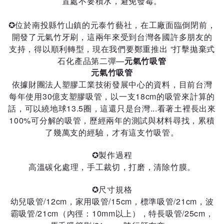
置處不要積水，避免發霉。
✪位於南投縣竹山鎮的元泰竹藝社，在工廠面臨倒閉前，
開發了元氣竹牙刷，這兩年來受到台灣各國許多朋友的
支持，得以順利轉型，現在我們要鄭重推出 “打擊拋棄式
石化產品第二彈—
元氣竹吸管
元氣竹吸管
依據財團法人塑膠工業技術發展中心的資料，目前台灣
每年使用30億支塑膠吸管，以一支18cm的吸管來計算的
話，可以繞地球13.5圈，這還只是台灣...看著土裡長出來
100%可分解的吸管，歷經兩年的測試與材料尋找，累積
了幾萬支的經驗，才有這支竹吸管。
✪製作過程
高溫碳化處理，手工裁切，打磨，清除竹膜。
✪尺寸規格
幼兒吸管/12cm，家用吸管/15cm，標準吸管/21cm，波
霸吸管/21cm（內徑：10mm以上），特長吸管/25cm，