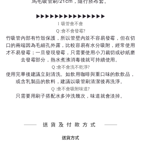
馬毛吸管刷/21cm，隨行胚布套。
▶▶▶▶▶▶▶▶▶▶▶▶▶▶▶
吸管會不會
l
會不會發霉
Q :
?
竹吸管內部有竹殼保護，所以管壁內並不容易發霉，但在切
口的兩端因為毛細孔外露，比較容易有水分吸附，經常使用
才不易發霉；一旦發現發霉，只需要使用小刀裁切或砂紙磨
去發霉部分，熱水煮沸消毒後就可持續使用。
會不會洗不乾淨
Q :
?
使用完畢後建議立刻清洗。如飲用咖啡與重口味的飲飲品，
或含乳製品的飲料，建議以吸管刷清潔後再洗淨。
Q :
?
會不會吸附味道
只需要用刷子搭配水多沖洗幾次，味道就會淡掉。
送貨及付款方式
送貨方式