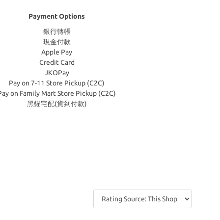
Payment Options
銀行轉帳
現金付款
Apple Pay
Credit Card
JKOPay
Pay on 7-11 Store Pickup (C2C)
Pay on Family Mart Store Pickup (C2C)
黑貓宅配(貨到付款)