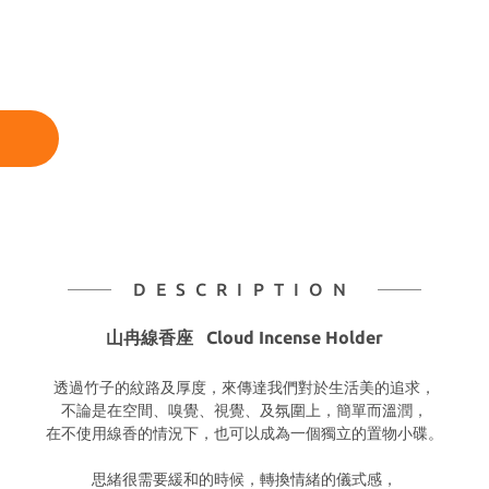
DESCRIPTION
山冉線香座 Cloud Incense Holder
透過竹子的紋路及厚度，來傳達我們對於生活美的追求，
不論是在空間、嗅覺、視覺、及氛圍上，簡單而溫潤，
在不使用線香的情況下，也可以成為一個獨立的置物小碟。
思緒很需要緩和的時候，轉換情緒的儀式感，