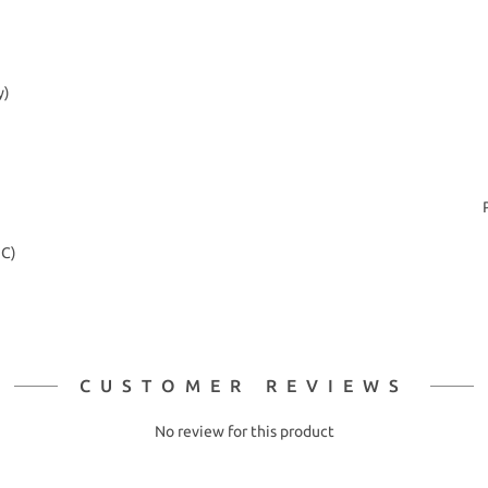
y)
2C)
CUSTOMER REVIEWS
No review for this product