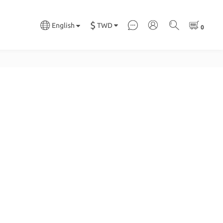
$
TWD
English