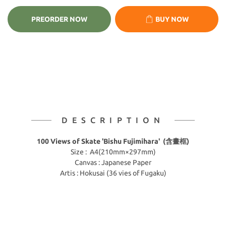
PREORDER NOW
BUY NOW
DESCRIPTION
100 Views of Skate 'Bishu Fujimihara' (含畫框)
Size : A4(210mm×297mm)
Canvas : Japanese Paper
Artis : Hokusai (36 vies of Fugaku)