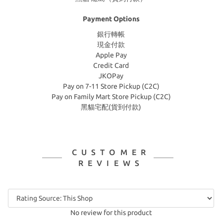
Payment Options
銀行轉帳
現金付款
Apple Pay
Credit Card
JKOPay
Pay on 7-11 Store Pickup (C2C)
Pay on Family Mart Store Pickup (C2C)
黑貓宅配(貨到付款)
CUSTOMER
REVIEWS
No review for this product