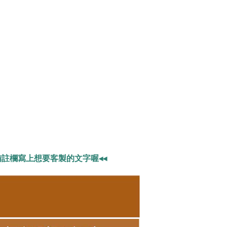
備註欄寫上想要客製的文字喔
◂◂