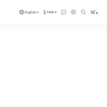
$
TWD
English