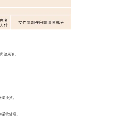
與健康唷。
服退換貨。
加柔軟舒適。