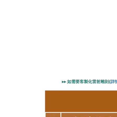
▸▸
如需要客製化雷射雕刻(
詳