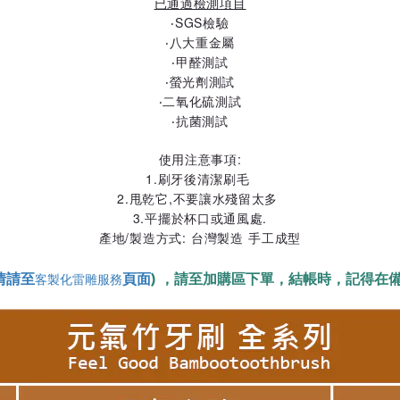
已通過檢測項目
‧SGS檢驗
‧八大重金屬
‧甲醛測試
‧螢光劑測試
‧二氧化硫測試
‧抗菌測試
使用注意事項:
1.刷牙後清潔刷毛
2.甩乾它,不要讓水殘留太多
3.平擺於杯口或通風處.
產地/製造方式: 台灣製造 手工成型
情請至
頁面
) ，請至加購區下單，結帳時，記得在
客製化雷雕服務