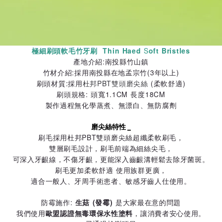
極細刷頭軟毛竹牙刷 Thin Haed
S
oft Bristles
產地介紹:南投縣竹山鎮
竹材介紹:採用南投縣在地孟宗竹(3年以上)
刷頭材質:採用
杜邦PBT雙頭磨尖絲
(柔軟舒適)
刷頭規格: 頭寬1.1CM 長度18CM
製作過程無化學蒸煮、無漂白、無防腐劑
磨尖絲特性 _
刷毛採用杜邦PBT雙頭磨尖絲超纖柔軟刷毛，
雙層刷毛設計，刷毛前端為細絲尖毛，
可深入牙齦線，不傷牙齦，更能深入齒齦溝輕鬆去除牙菌斑。
刷毛更加柔軟舒適 使用族群更廣，
適合一般人、牙周手術患者、敏感牙齒人仕使用。
防霉施作:
生菇 (發霉)
是大家最在意的問題
我們使用
歐盟認證無毒環保水性塗料
，讓消費者安心使用。