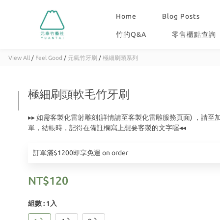
Home
Blog Posts
竹的Q&A
零售櫃點查詢
View All
/
Feel Good
/
元氣竹牙刷
/
極細刷頭系列
極細刷頭軟毛竹牙刷
▸▸ 如需客製化雷射雕刻(詳情請至客製化雷雕服務頁面) ，請至
單，結帳時，記得在備註欄寫上想要客製的文字喔◂◂
訂單滿$1200即享免運 on order
NT$120
組數
: 1入