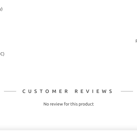
y)
2C)
CUSTOMER REVIEWS
No review for this product