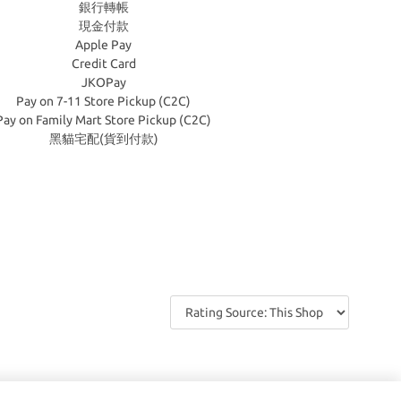
銀行轉帳
現金付款
Apple Pay
Credit Card
JKOPay
Pay on 7-11 Store Pickup (C2C)
Pay on Family Mart Store Pickup (C2C)
黑貓宅配(貨到付款)