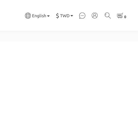
$
TWD
English