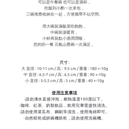
可以是午餐碗 也可以是酒杯，
吃飯到小酌一次承包，
三碗堆疊收納在一起，方便攜帶不佔空間。
用大碗裝滿飯菜吃飽飽，
中碗裝湯暖胃，
小杯再裝點小酒潤潤喉，
您的的一餐 元氣山疊碗一次滿足 。
尺寸
:
大 直徑 : 10-11 cm / 高 : 9.5 cm / 重量 : 180 +-10g
中 直徑 : 6.5-7 cm / 高 : 6.5 cm / 重量 : 90 +-10g
小 直徑 : 5-5.5 cm / 高 : 5 cm / 重量 : 40 +-10g
使用注意事項
‧請勿沸水直接沖泡
，
耐熱溫度100度以下
。
‧咖啡、紅茶、奶類飲品，飲用完畢需盡快清洗。
‧請勿使用菜瓜布、鋼刷等清洗，使用海綿即可。
‧自然晾乾或烘碗機烘乾，請勿使用洗碗機。