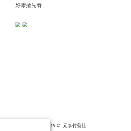
好康搶先看
2019 © 元泰竹藝社