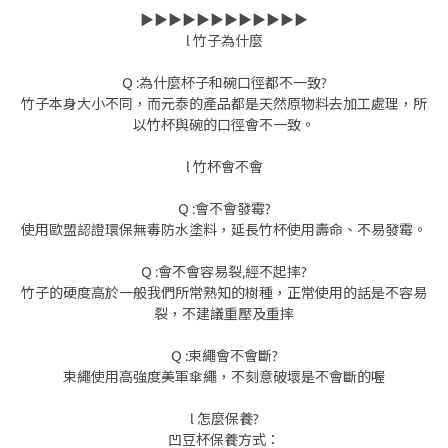
▶▶▶▶▶▶▶▶▶▶▶▶
l 竹子為什麼
Q :為什麼杯子和碗口徑都不一致?
竹子本身大小不同，而元泰的產品都是天然原物料去加工處理，所
以竹杯與碗的口徑會不一致。
l 竹杯會不會
Q :會不會發霉?
使用歐盟認證環保無毒防水塗料，延長竹杯使用壽命、不易發霉。
Q :會不會容易裂,經不起摔?
竹子的硬度高於一般我們所常熟知的樹種，正常使用的話是不容易
裂，不建議重壓及重摔
Q :束繩會不會斷?
束繩使用高強度美軍傘繩，不刻意破壞是不會斷的喔
l 怎麼保養?
凹豆杯保養方式：