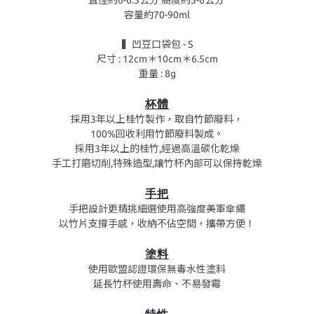
直徑約6-6.5公分 高度約5-6公分
容量約70-90ml
▍凹豆口袋包 - S
尺寸 : 12cm＊10cm＊6.5cm
重量 : 8g
杯體
採用3年以上桂竹製作，取自竹節廢料，
100%回收利用竹節廢料製成。
採用3年以上的桂竹,經過高溫碳化乾燥
手工打磨切削,特殊造型,讓竹杯內部可以保持乾燥
手把
手把設計更精挑細選使用高強度美軍傘繩
以竹片支撐手感，收納不佔空間，攜帶方便！
塗料
使用歐盟認證環保無毒水性塗料
延長竹杯使用壽命、不易發霉
特性