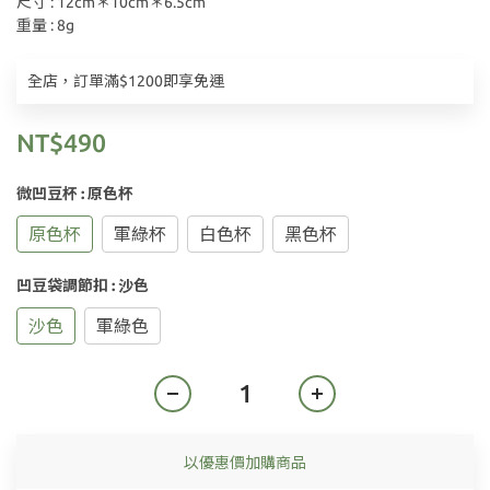
尺寸 : 12cm＊10cm＊6.5cm
重量 : 8g
全店，訂單滿$1200即享免運
NT$490
微凹豆杯
: 原色杯
原色杯
軍綠杯
白色杯
黑色杯
凹豆袋調節扣
: 沙色
沙色
軍綠色
以優惠價加購商品