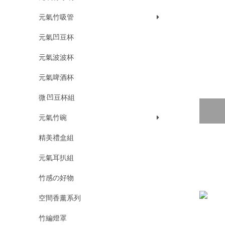
元氣系列
元氣竹吸管
極細刷頭系列
元氣家庭組
元氣凹豆杯
小元氣系列
元氣隨行組
元氣波波杯
情人節客製牙刷
元氣啤酒杯
微‧凹豆杯組
元氣竹碗
元氣SNOW碗
精美禮盒組
元氣手把碗
元氣耳扒組
元氣山疊碗
竹感の好物
空間香薰系列
竹編燈罩