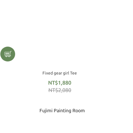
Fixed gear girl Tee
NT$1,880
NT$2,080