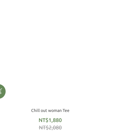
Chill out woman Tee
NT$1,880
NT$2,080